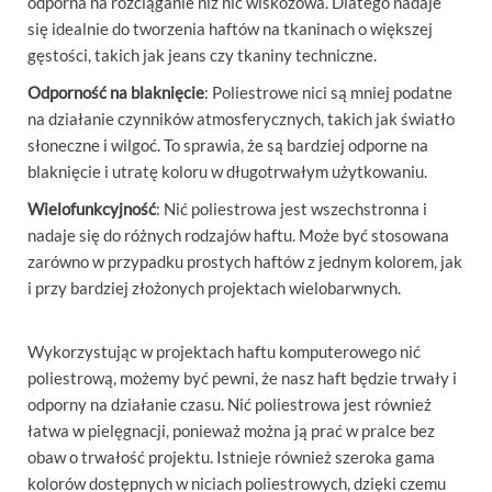
odporna na rozciąganie niż nić wiskozowa. Dlatego nadaje
się idealnie do tworzenia haftów na tkaninach o większej
gęstości, takich jak jeans czy tkaniny techniczne.
Odporność na blaknięcie
: Poliestrowe nici są mniej podatne
na działanie czynników atmosferycznych, takich jak światło
słoneczne i wilgoć. To sprawia, że są bardziej odporne na
blaknięcie i utratę koloru w długotrwałym użytkowaniu.
Wielofunkcyjność
: Nić poliestrowa jest wszechstronna i
nadaje się do różnych rodzajów haftu. Może być stosowana
zarówno w przypadku prostych haftów z jednym kolorem, jak
i przy bardziej złożonych projektach wielobarwnych.
Wykorzystując w projektach haftu komputerowego nić
poliestrową, możemy być pewni, że nasz haft będzie trwały i
odporny na działanie czasu. Nić poliestrowa jest również
łatwa w pielęgnacji, ponieważ można ją prać w pralce bez
obaw o trwałość projektu. Istnieje również szeroka gama
kolorów dostępnych w niciach poliestrowych, dzięki czemu