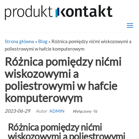
Haft
Zajmujemy s
haftowaniem
Kompu
odzieży i
akcesoriów,
oferujemy
klientom
Strona główna
»
Blog
»
Różnica pomiędzy nićmi wiskozowymi a
wysoką jakoś
poliestrowymi w hafcie komputerowym
usług i
Różnica pomiędzy nićmi
niepowtarzal
wzory.
wiskozowymi a
poliestrowymi w hafcie
komputerowym
2023-06-29
Autor
ADMIN
Wyłączony
Różnica pomiędzy nićmi
wiskozowymi a poliestrowymi